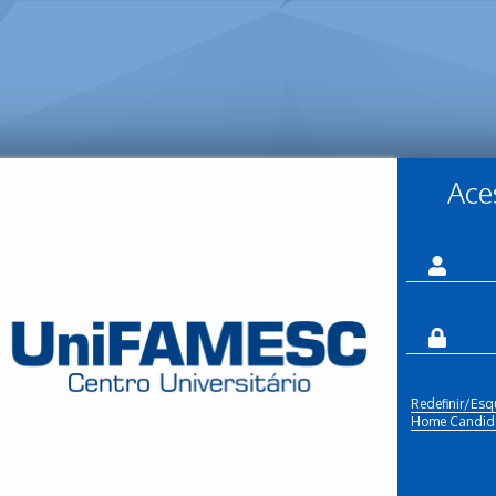
Ace
Redefinir/Esq
Home Candid