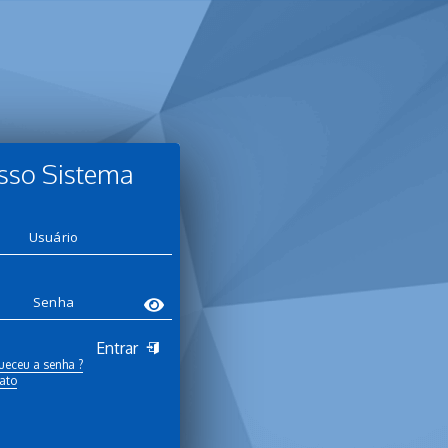
sso Sistema
Entrar
ueceu a senha ?
ato